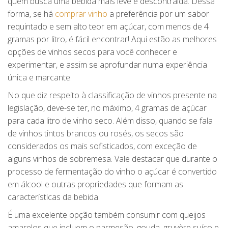
quem busca uma bebida mais leve e descontraída. Dessa
forma, se há
comprar vinho
a preferência por um sabor
requintado e sem alto teor em açúcar, com menos de 4
gramas por litro, é fácil encontrar! Aqui estão as melhores
opções de vinhos secos para você conhecer e
experimentar, e assim se aprofundar numa experiência
única e marcante.
No que diz respeito à classificação de vinhos presente na
legislação, deve-se ter, no máximo, 4 gramas de açúcar
para cada litro de vinho seco. Além disso, quando se fala
de vinhos tintos brancos ou rosés, os secos são
considerados os mais sofisticados, com exceção de
alguns vinhos de sobremesa. Vale destacar que durante o
processo de fermentação do vinho o açúcar é convertido
em álcool e outras propriedades que formam as
características da bebida.
É uma excelente opção também consumir com queijos
amarelos que incluem o parmesão, gouda, gruyère suíço e