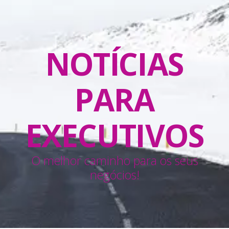
NOTÍCIAS
PARA
EXECUTIVOS
O melhor caminho para os seus
negócios!