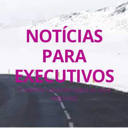
NOTÍCIAS
PARA
EXECUTIVOS
O melhor caminho para os seus
negócios!