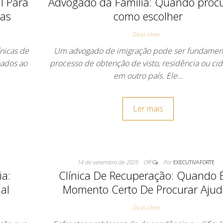
l Para
Advogado da Família: Quando procu
gas
como escolher
Dicas Úteis
nicas de
Um advogado de imigração pode ser fundament
nados ao
processo de obtenção de visto, residência ou ci
em outro país. Ele…
Ler mais
14 de setembro de 2025
Off
Por
EXECUTIVAFORTE
ia:
Clínica De Recuperação: Quando 
al
Momento Certo De Procurar Ajud
Dicas Úteis