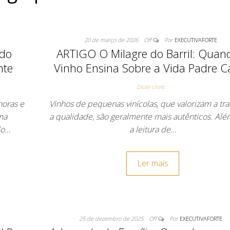
20 de março de 2026
Off
Por
EXECUTIVAFORTE
ndo
ARTIGO O Milagre do Barril: Quan
nte
Vinho Ensina Sobre a Vida Padre C
Dicas Úteis
horas e
Vinhos de pequenas vinícolas, que valorizam a tra
ma
a qualidade, são geralmente mais autênticos. Alé
do…
a leitura de…
Ler mais
25 de dezembro de 2025
Off
Por
EXECUTIVAFORTE