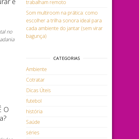
rar e
trabalham remoto
Som multiroom na prática: como
escolher a trilha sonora ideal para
cada ambiente do jantar (sem virar
al no
bagunça)
dadania
CATEGORIAS
Ambiente
Cotratar
Dicas Úteis
futebol
É O
história
a?
Saúde
séries