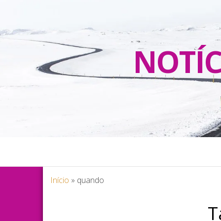
NOTÍC
Início
»
quando
T