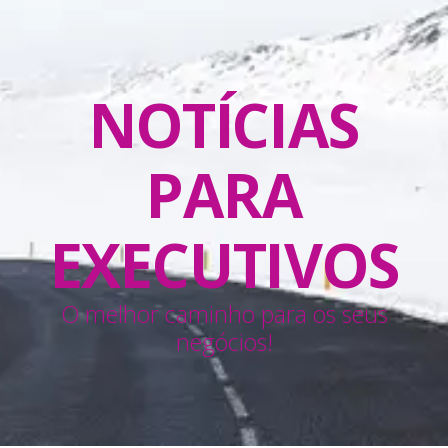
NOTÍCIAS
PARA
EXECUTIVOS
O melhor caminho para os seus
negócios!