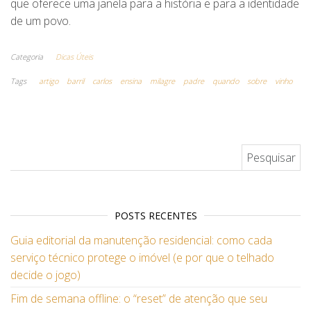
que oferece uma janela para a história e para a identidade
de um povo.
Categoria
Dicas Úteis
Tags
artigo
barril
carlos
ensina
milagre
padre
quando
sobre
vinho
Pesquisar por:
POSTS RECENTES
Guia editorial da manutenção residencial: como cada
serviço técnico protege o imóvel (e por que o telhado
decide o jogo)
Fim de semana offline: o “reset” de atenção que seu