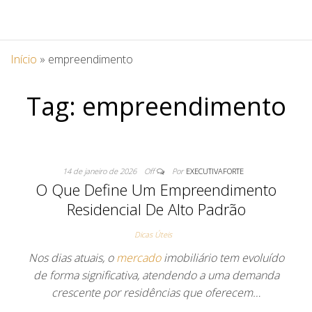
Início
»
empreendimento
Tag:
empreendimento
14 de janeiro de 2026
Off
Por
EXECUTIVAFORTE
O Que Define Um Empreendimento
Residencial De Alto Padrão
Dicas Úteis
Nos dias atuais, o
mercado
imobiliário tem evoluído
de forma significativa, atendendo a uma demanda
crescente por residências que oferecem…