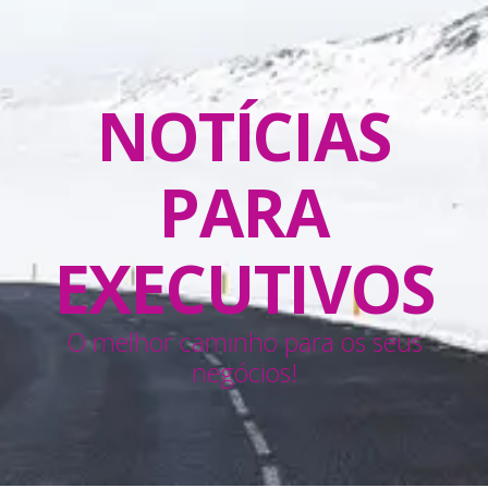
NOTÍCIAS
PARA
EXECUTIVOS
O melhor caminho para os seus
negócios!