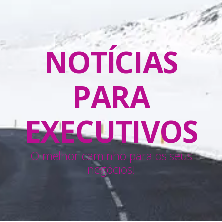
NOTÍCIAS
PARA
EXECUTIVOS
O melhor caminho para os seus
negócios!