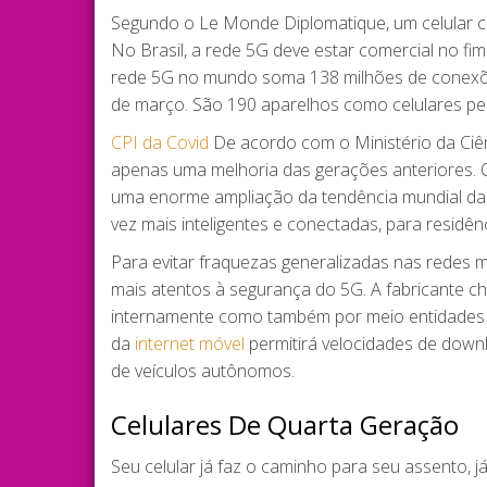
Segundo o Le Monde Diplomatique, um celular co
No Brasil, a rede 5G deve estar comercial no fi
rede 5G no mundo soma 138 milhões de conexõ
de março. São 190 aparelhos como celulares p
CPI da Covid
De acordo com o Ministério da Ciê
apenas uma melhoria das gerações anteriores. 
uma enorme ampliação da tendência mundial da “i
vez mais inteligentes e conectadas, para residênc
Para evitar fraquezas generalizadas nas redes m
mais atentos à segurança do 5G. A fabricante c
internamente como também por meio entidades 
da
internet móvel
permitirá velocidades de down
de veículos autônomos.
Celulares De Quarta Geração
Seu celular já faz o caminho para seu assento,