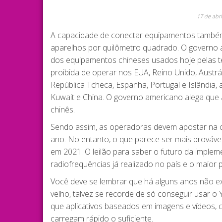
17 de abr
A capacidade de conectar equipamentos também 
aparelhos por quilômetro quadrado. O governo a
dos equipamentos chineses usados hoje pelas te
proibida de operar nos EUA, Reino Unido, Austrál
República Tcheca, Espanha, Portugal e Islândia, 
Kuwait e China. O governo americano alega que
chinês.
Sendo assim, as operadoras devem apostar na c
ano. No entanto, o que parece ser mais prováve
em 2021. O leilão para saber o futuro da imple
radiofrequências já realizado no país e o maior
Você deve se lembrar que há alguns anos não ex
velho, talvez se recorde de só conseguir usar 
que aplicativos baseados em imagens e vídeos,
carregam rápido o suficiente.