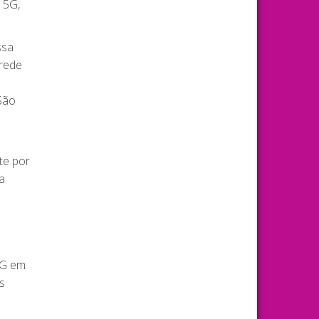
 5G,
ssa
 rede
São
te por
a
5G em
s