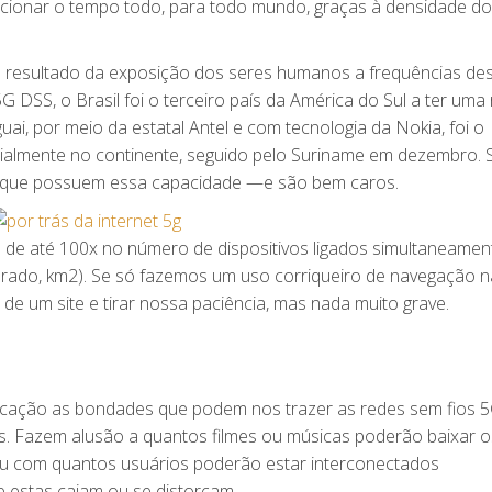
ncionar o tempo todo, para todo mundo, graças à densidade do
é resultado da exposição dos seres humanos a frequências de
 DSS, o Brasil foi o terceiro país da América do Sul a ter uma
uai, por meio da estatal Antel e com tecnologia da Nokia, foi o
rcialmente no continente, seguido pelo Suriname em dezembro. 
 que possuem essa capacidade —e são bem caros.
e até 100x no número de dispositivos ligados simultaneamen
drado, km2). Se só fazemos um uso corriqueiro de navegação n
 de um site e tirar nossa paciência, mas nada muito grave.
cação as bondades que podem nos trazer as redes sem fios 
. Fazem alusão a quantos filmes ou músicas poderão baixar o
ou com quantos usuários poderão estar interconectados
 estas caiam ou se distorçam.