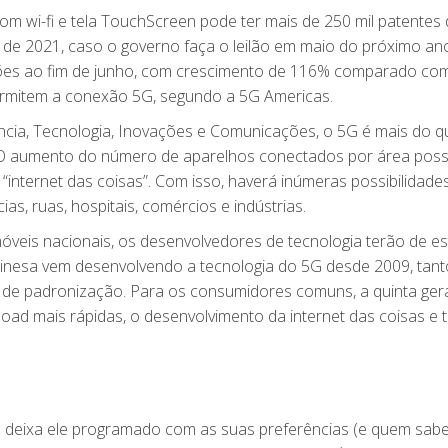
m wi-fi e tela TouchScreen pode ter mais de 250 mil patentes 
m de 2021, caso o governo faça o leilão em maio do próximo an
es ao fim de junho, com crescimento de 116% comparado com
ermitem a conexão 5G, segundo a 5G Americas.
ncia, Tecnologia, Inovações e Comunicações, o 5G é mais do q
O aumento do número de aparelhos conectados por área possib
nternet das coisas”. Com isso, haverá inúmeras possibilidade
ias, ruas, hospitais, comércios e indústrias.
óveis nacionais, os desenvolvedores de tecnologia terão de es
hinesa vem desenvolvendo a tecnologia do 5G desde 2009, tant
de padronização. Para os consumidores comuns, a quinta ge
load mais rápidas, o desenvolvimento da internet das coisas e
 já deixa ele programado com as suas preferências (e quem sab