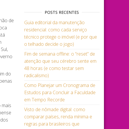
POSTS RECENTES
lhão de
Guia editorial da manutenção
roca
residencial: como cada serviço
stá
técnico protege o imóvel (e por que
m
o telhado decide o jogo)
Sul,
Fim de semana offline: o “reset” de
overno
atenção que seu cérebro sente em
48 horas (e como testar sem
im do
radicalismo)
apenas
Como Planejar um Cronograma de
Estudos para Concluir a Faculdade
em Tempo Recorde
o mais
Visto de nômade digital: como
 pense
comparar países, renda mínima e
údos
regras para brasileiros que