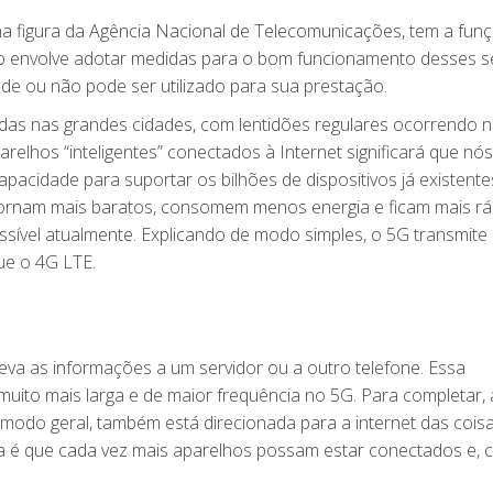
te na figura da Agência Nacional de Telecomunicações, tem a fun
so envolve adotar medidas para o bom funcionamento desses s
de ou não pode ser utilizado para sua prestação.
das nas grandes cidades, com lentidões regulares ocorrendo 
arelhos “inteligentes” conectados à Internet significará que n
apacidade para suportar os bilhões de dispositivos já existent
ornam mais baratos, consomem menos energia e ficam mais rá
ssível atualmente. Explicando de modo simples, o 5G transmite
ue o 4G LTE.
eva as informações a um servidor ou a outro telefone. Essa
uito mais larga e de maior frequência no 5G. Para completar, 
modo geral, também está direcionada para a internet das cois
 é que cada vez mais aparelhos possam estar conectados e, c