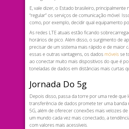
E, vale dizer, o Estado brasileiro, principalmen
“regular” os serviços de comunicação móvel. Is
como, por exemplo, decidir qual equipamento po
As redes LTE atuais estão ficando sobrecarrega
horários de pico. Além disso, o surgimento de ap
precisar de um sistema mais rápido e de maior c
essas e outras vantagens, os dados
móveis
se t
ao conectar muito mais dispositivos do que é po
toneladas de dados em distâncias mais curtas q
Jornada Do 5g
Depois disso, passa da torre por uma rede que l
transferência de dados promete ter uma banda m
5G, além de oferecer conexões mais velozes de 
um mundo cada vez mais conectado, a tendência
com valores mais acessíveis.