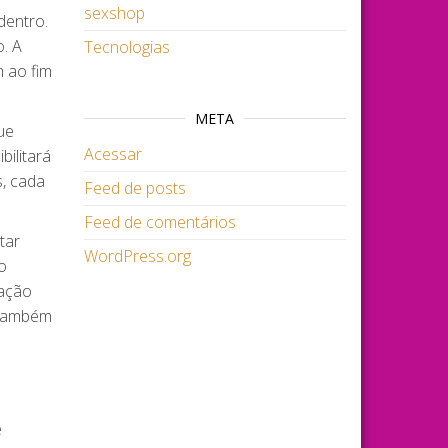
sexshop
dentro.
o. A
Tecnologias
 ao fim
META
ue
Acessar
ilitará
s, cada
Feed de posts
Feed de comentários
tar
WordPress.org
o
ração
 também
e