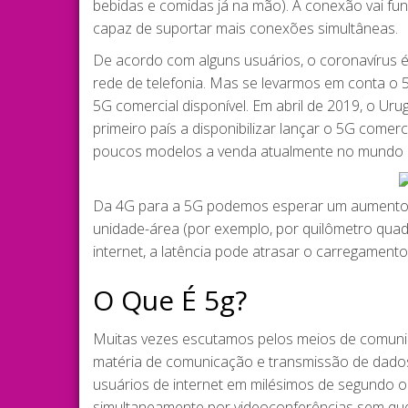
bebidas e comidas já na mão). A conexão vai fu
capaz de suportar mais conexões simultâneas.
De acordo com alguns usuários, o coronavírus 
rede de telefonia. Mas se levarmos em conta o 5G
5G comercial disponível. Em abril de 2019, o Urug
primeiro país a disponibilizar lançar o 5G come
poucos modelos a venda atualmente no mundo
Da 4G para a 5G podemos esperar um aumento d
unidade-área (por exemplo, por quilômetro qua
internet, a latência pode atrasar o carregamento
O Que É 5g?
Muitas vezes escutamos pelos meios de comuni
matéria de comunicação e transmissão de dados
usuários de internet em milésimos de segundo 
simultaneamente por videoconferências sem que