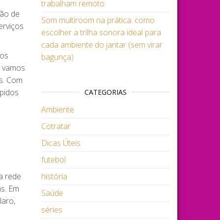
trabalham remoto
ção de
Som multiroom na prática: como
erviços
escolher a trilha sonora ideal para
cada ambiente do jantar (sem virar
nos
bagunça)
ós vamos
es. Com
pidos
CATEGORIAS
Ambiente
Cotratar
Dicas Úteis
futebol
a rede
história
as. Em
Saúde
laro,
séries