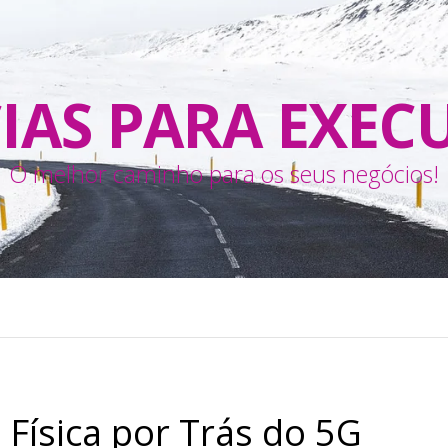
IAS PARA EXEC
O melhor caminho para os seus negócios!
 Física por Trás do 5G