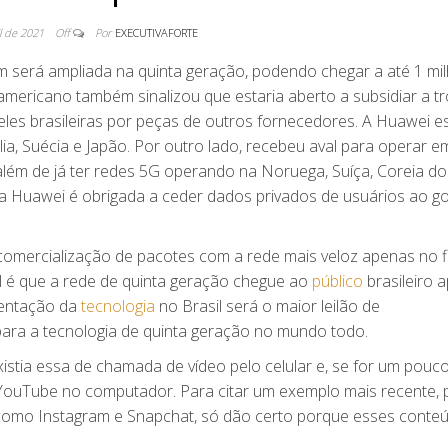
il de 2021
Off
Por
EXECUTIVAFORTE
será ampliada na quinta geração, podendo chegar a até 1 mi
mericano também sinalizou que estaria aberto a subsidiar a t
les brasileiras por peças de outros fornecedores. A Huawei e
ia, Suécia e Japão. Por outro lado, recebeu aval para operar e
além de já ter redes 5G operando na Noruega, Suíça, Coreia do 
 a Huawei é obrigada a ceder dados privados de usuários ao g
omercialização de pacotes com a rede mais veloz apenas no f
l é que a rede de quinta geração chegue ao
público
brasileiro 
mentação da
tecnologia
no Brasil será o maior leilão de
 para a tecnologia de quinta geração no mundo todo.
istia essa de chamada de vídeo pelo celular e, se for um pouc
o YouTube no computador. Para citar um exemplo mais recente,
 como Instagram e Snapchat, só dão certo porque esses conte