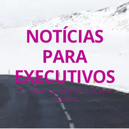
NOTÍCIAS
PARA
EXECUTIVOS
O melhor caminho para os seus
negócios!