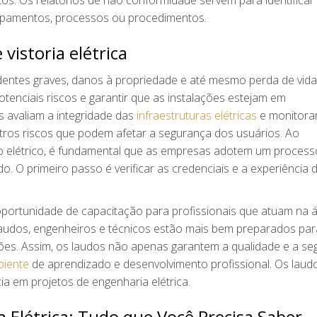
os. Os relatórios de não conformidade servem para identificar
uipamentos, processos ou procedimentos.
 vistoria elétrica
identes graves, danos à propriedade e até mesmo perda de vida
potenciais riscos e garantir que as instalações estejam em
 avaliam a integridade das
infraestruturas elétricas
e monitor
utros riscos que podem afetar a segurança dos usuários. Ao
do elétrico, é fundamental que as empresas adotem um process
do. O primeiro passo é verificar as credenciais e a experiência 
portunidade de capacitação para profissionais que atuam na á
audos, engenheiros e técnicos estão mais bem preparados para
ões. Assim, os laudos não apenas garantem a qualidade e a s
iente
de aprendizado e desenvolvimento profissional. Os laud
a em projetos de engenharia elétrica.
 Elétrica: Tudo que Você Precisa Saber