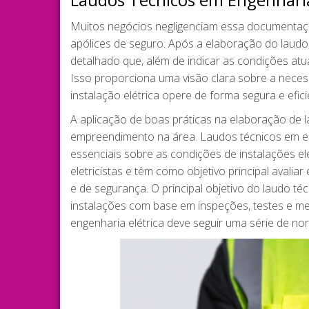
Muitos negócios negligenciam essa documentaçã
apólices de seguro. Após a elaboração do laudo
detalhado que, além de indicar as condições atu
Isso proporciona uma visão clara sobre a neces
instalação elétrica opere de forma segura e efici
A aplicação de boas práticas na elaboração de 
empreendimento na área. Laudos técnicos em e
essenciais sobre as condições de instalações el
eletricistas e têm como objetivo principal avali
e de segurança. O principal objetivo do laudo té
instalações com base em inspeções, testes e m
engenharia elétrica deve seguir uma série de n