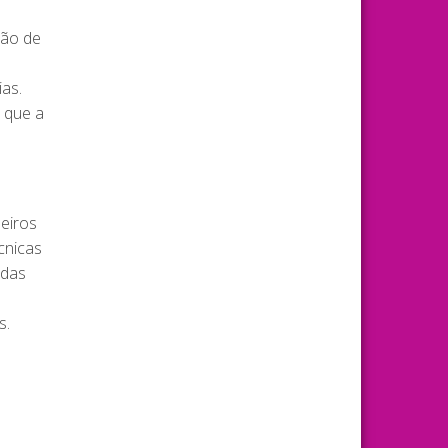
ção de
as.
 que a
heiros
cnicas
 das
s.