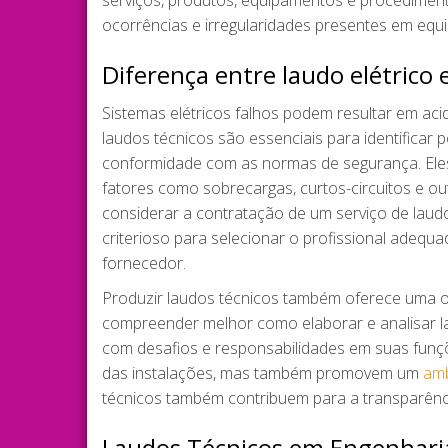
serviços, produtos, equipamentos e procediment
ocorrências e irregularidades presentes em eq
Diferença entre laudo elétrico e
Sistemas elétricos falhos podem resultar em ac
laudos técnicos são essenciais para identificar 
conformidade com as normas de segurança. Eles
fatores como sobrecargas, curtos-circuitos e o
considerar a contratação de um serviço de lau
criterioso para selecionar o profissional adequa
fornecedor.
Produzir laudos técnicos também oferece uma o
compreender melhor como elaborar e analisar l
com desafios e responsabilidades em suas funç
das instalações, mas também promovem um
amb
técnicos também contribuem para a transparênci
Laudos Técnicos em Engenharia