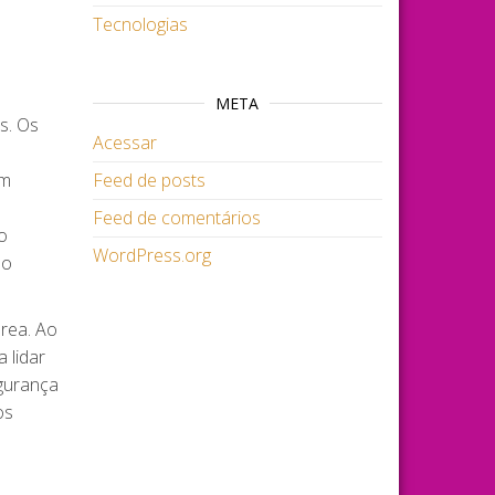
Tecnologias
META
s. Os
Acessar
am
Feed de posts
Feed de comentários
o
WordPress.org
do
rea. Ao
 lidar
egurança
os