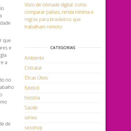
Visto de nômade digital: como
io
comparar países, renda mínima e
a
regras para brasileiros que
idade
trabalham remoto
r que
ares e
CATEGORIAS
gia.
Ambiente
re a
Cotratar
Dicas Úteis
ido no
rabalho
futebol
do
história
como
Saúde
séries
de de
sexshop