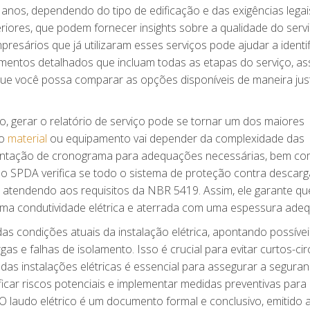
 anos, dependendo do tipo de edificação e das exigências legai
eriores, que podem fornecer insights sobre a qualidade do serv
esários que já utilizaram esses serviços pode ajudar a identif
rçamentos detalhados que incluam todas as etapas do serviço, as
e você possa comparar as opções disponíveis de maneira jus
o, gerar o relatório de serviço pode se tornar um dos maiores
ro
material
ou equipamento vai depender da complexidade das
esentação de cronograma para adequações necessárias, bem c
udo SPDA verifica se todo o sistema de proteção contra descar
atendendo aos requisitos da NBR 5419. Assim, ele garante qu
ima condutividade elétrica e aterrada com uma espessura ade
as condições atuais da instalação elétrica, apontando possívei
 e falhas de isolamento. Isso é crucial para evitar curtos-circ
 das instalações elétricas é essencial para assegurar a segura
ificar riscos potenciais e implementar medidas preventivas para
 O laudo elétrico é um documento formal e conclusivo, emitido 