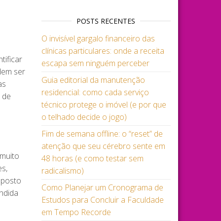
POSTS RECENTES
O invisível gargalo financeiro das
clínicas particulares: onde a receita
tificar
escapa sem ninguém perceber
dem ser
Guia editorial da manutenção
as
residencial: como cada serviço
 de
técnico protege o imóvel (e por que
o telhado decide o jogo)
Fim de semana offline: o “reset” de
atenção que seu cérebro sente em
 muito
48 horas (e como testar sem
es,
radicalismo)
mposto
Como Planejar um Cronograma de
ndida
Estudos para Concluir a Faculdade
em Tempo Recorde