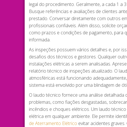
legal do procedimento. Geralmente, a cada 1 a 3
Busque referências e avaliações de clientes ant
prestado. Conversar diretamente com outros empr
profissionais confiáveis. Além disso, solicite o
como prazos e condições de pagamento, para qu
informada.
As inspeções possuem vários detalhes e, por iss
desafios dos técnicos e gestores. Qualquer out
instalações elétricas a serem analisadas. Apr
relatório técnico de inspeções atualizado. O la
atmosféricas está funcionando adequadamente, 
sistema está envolvido por uma blindagem de ót
O laudo técnico fornece uma análise detalhada d
problemas, como fiações desgastadas, sobrecargas
incêndios e choques elétricos. Um laudo técnico
elétrica em qualquer ambiente. Ele permite ident
de Aterramento Elétrico
evitar acidentes graves.