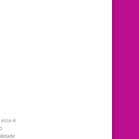
, esse é
io
alidade