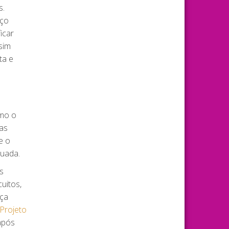
s.
iço
icar
sim
ta e
omo o
gas
e o
quada.
s
uitos,
nça
Projeto
após