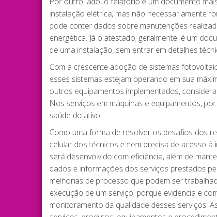
Por outro lado, o relatório é um documento mai
instalação elétrica, mas não necessariamente fo
pode conter dados sobre manutenções realizadas
energética. Já o atestado, geralmente, é um do
de uma instalação, sem entrar em detalhes técni
Com a crescente adoção de sistemas fotovoltai
esses sistemas estejam operando em sua máxima 
outros equipamentos implementados, considerand
Nos serviços em máquinas e equipamentos, por e
saúde do ativo.
Como uma forma de resolver os desafios dos rela
celular dos técnicos e nem precisa de acesso à in
será desenvolvido com eficiência, além de manter
dados e informações dos serviços prestados pela
melhorias de processo que podem ser trabalhadas
execução de um serviço, porque evidencia e co
monitoramento da qualidade desses serviços. As