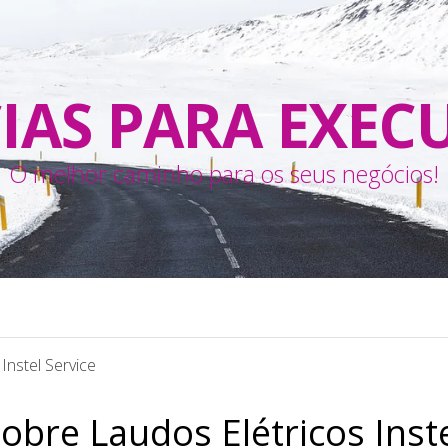
IAS PARA EXEC
O melhor caminho para os seus negócios!
nstel Service
bre Laudos Elétricos Inst