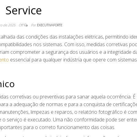
Service
ro de 2025
Off
Por
EXECUTIVAFORTE
hada das condições das instalações elétricas, permitindo iden
mpatibilidades nos sistemas. Com isso, medidas corretivas po
eriam comprometer a segurança dos usuários e a integridade d
ento
essencial para qualquer indústria que opere com sistemas
nico
as corretivas ou preventivas para sanar aquela ocorrência. É
 para a adequação de normas e para a conquista de certificaçõ
manutenções, limpezas e reparos, o relatório fotográfico é co
e o serviço é executado. Uma não conformidade pode ser ente
portantes para o correto funcionamento das coisas.