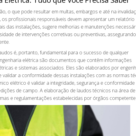
o, o que pode resultar em multas, embargos e até na invalida
, os profissionais responsáveis devem apresentar um relatório
ais das instalações, sugere melhorias e manutenções necessári
sidade de intervenções corretivas ou preventivas, assegurando
ente.
laudos é, portanto, fundamental para o sucesso de qualquer
ngenharia elétrica são documentos que contêm informações
étricas e sistemas associados. Eles são elaborados por engen
ar e validar a conformidade dessas instalações com as normas té
cnico elétrico é validar a integridade, segurança e conformidade
edições de campo. A elaboração de laudos técnicos na área de
ormas e regulamentações estabelecidas por órgãos competente