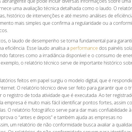
s abrangente que pode incluir diversas informações sobre uma
rnece uma avaliação técnica detalhada como o laudo. O relatór
, histórico de intervenções e até mesmo análises de eficiênci
cumento mais simples que confirma a regularidade ou a conform
cos.
cos, o laudo de desempenho se torna fundamental para garanti
eficiência. Esse laudo analisa a
performance
dos painéis sol
o fatores como a irradiância disponível e o consumo de ener
xemplo, o relatório técnico serve de importante histórico sob
tórios feitos em papel surgiu o modelo digital, que é respond
ternet. O relatório técnico deve ser feito para garantir que o t
 o registro de toda atividade que é executada. Ao ter registra
 empresa é muito mais fácil identificar pontos fortes, assim 
. O relatório fotográfico serve para dar mais confiabilidade à
mprova o “antes e depois” e também ajuda as empresas no
sim, um relatório de não conformidade busca avaliar a qualida