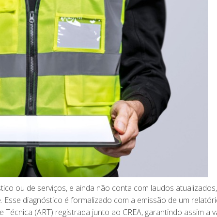
stico ou de serviços, e ainda não conta com laudos atualizados
. Esse diagnóstico é formalizado com a emissão de um relatór
 Técnica (ART) registrada junto ao CREA, garantindo assim a v