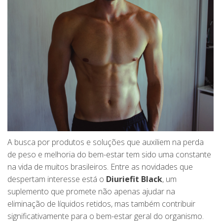
A busca por produtos e soluções que auxiliem na perda
de peso e melhoria do bem-estar tem sido uma constante
na vida de muitos brasileiros. Entre as novidades que
despertam interesse está o
Diuriefit Black
, um
suplemento que promete não apenas ajudar na
eliminação de líquidos retidos, mas também contribuir
significativamente para o bem-estar geral do organismo.