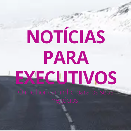
NOTÍCIAS
PARA
EXECUTIVOS
O melhor caminho para os seus
negócios!