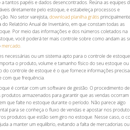
 a tantos papéis e dados desencontrados. Reúna as equipes 
áveis diretamente pelo estoque, e estabeleça processos e
ação. No setor varejista,
download planilha grátis
principalment
a do Relatório Anual de Inventário, em que constam todas as
oque. Por meio das informações e dos números coletados na
toque, você poderá ter mais controle sobre como andam as s
o
mercado
.
s necessárias ou um sistema apto para o controle de estoque
 importa o produto, volume e tamanho físico do seu estoque ou
ção do controle de estoque é o que fornece informações precis
e com que frequência.
stoque é contar com um software de gestão. O procedimento de
s produtos armazenados para garantir que as vendas ocorram
em que falte no estoque durante o período. Não parece algo
ntal para se conheça o fluxo de vendas e apostar nos produto
os produtos que estão sem giro no estoque. Nesse caso, o co
da a manter um equilíbrio, evitando a falta de mercadorias ou