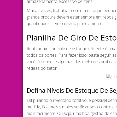
armazenamento excessivo de itens.
Muitas vezes, trabalhar com um estoque pequeno
grande procura devem estar sempre em reposiç
quantidades, sem o devido planejamento.
Planilha De Giro De Est
Realizar um controle de estoque eficiente é uma 
todos os portes. Para fazer isso, basta seguir a
você já conhece algumas das melhores práticas 
rédeas do setor.
Defina Níveis De Estoque De S
Estipulando o inventário rotativo, é possível def
medida, fica mais simples verificar se o control
mais facilmente. Ou seja, uma boa gestão de est