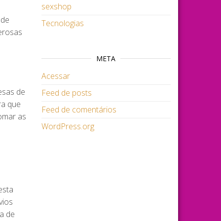
sexshop
 de
Tecnologias
erosas
META
Acessar
resas de
Feed de posts
ra que
Feed de comentários
tomar as
WordPress.org
esta
vios
ta de