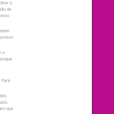
olher o
stão de
cesso
ambém
processo
m o
estoque
. Para
 dos
razo,
laro que