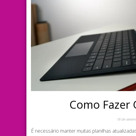
Como Fazer 
18 de setem
É necessário manter muitas planilhas atualizadas