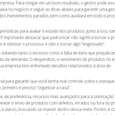
 empresa. Para chegar em um bom resultado, o gestor pode esc
ixa no negócio e seguir as dicas abaixo para garantir uma ge
 dos investimentos parados, bem como auxiliará em todo o pro
eriódicas para avaliar o estado dos produtos. Junto a isso, t
 É importante destacar que padronizar não significa tornar o 
ção é otimizar o processo, e não o tornar algo “engessado”.
evitando tanto o excesso como a falta de itens que prejudica
o da demanda. O desperdício, o vencimento de produtos no 
 sua empresa tem enfrentado desafios relacionados à área de
al para garantir que você tenha real controle sobre o estoque
primeiro é preciso “organizar a casa”.
 e, de preferência, recursos mais avançados para a otimização
 evitar o envio de produtos com defeitos, errados ou fora do p
as e danos, buscando se manter dentro dessa meta. Porém, é c