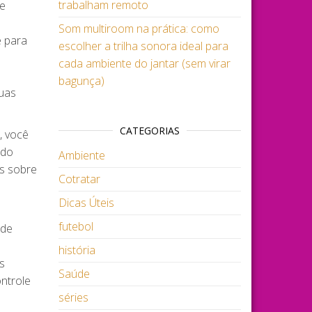
trabalham remoto
de
Som multiroom na prática: como
e para
escolher a trilha sonora ideal para
cada ambiente do jantar (sem virar
bagunça)
uas
CATEGORIAS
, você
 do
Ambiente
as sobre
Cotratar
Dicas Úteis
futebol
 de
história
s
Saúde
ntrole
séries