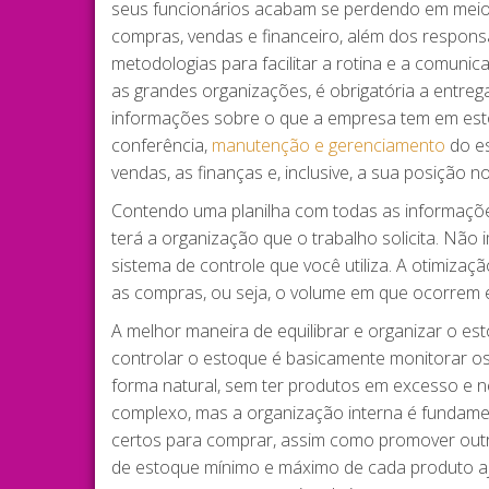
seus funcionários acabam se perdendo em meio
compras, vendas e financeiro, além dos respons
metodologias para facilitar a rotina e a comunic
as grandes organizações, é obrigatória a entreg
informações sobre o que a empresa tem em est
conferência,
manutenção e gerenciamento
do es
vendas, as finanças e, inclusive, a sua posição n
Contendo uma planilha com todas as informaçõe
terá a organização que o trabalho solicita. Não
sistema de controle que você utiliza. A otimiza
as compras, ou seja, o volume em que ocorrem 
A melhor maneira de equilibrar e organizar o e
controlar o estoque é basicamente monitorar o
forma natural, sem ter produtos em excesso e n
complexo, mas a organização interna é fundame
certos para comprar, assim como promover outr
de estoque mínimo e máximo de cada produto aju