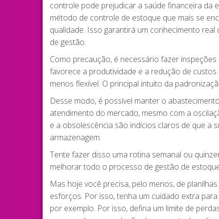
controle pode prejudicar a saúde financeira da
método de controle de estoque que mais se enca
qualidade. Isso garantirá um conhecimento real
de gestão.
Como precaução, é necessário fazer inspeções p
favorece a produtividade e a redução de custos.
menos flexível. O principal intuito da padroniza
Desse modo, é possível manter o abastecimento 
atendimento do mercado, mesmo com a oscilaçã
e a obsolescência são indícios claros de que a
armazenagem.
Tente fazer disso uma rotina semanal ou quinzen
melhorar todo o processo de gestão de estoque, 
Mas hoje você precisa, pelo menos, de planilhas
esforços. Por isso, tenha um cuidado extra para
por exemplo. Por isso, defina um limite de perd