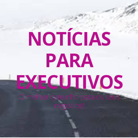
NOTÍCIAS
PARA
EXECUTIVOS
O melhor caminho para os seus
negócios!