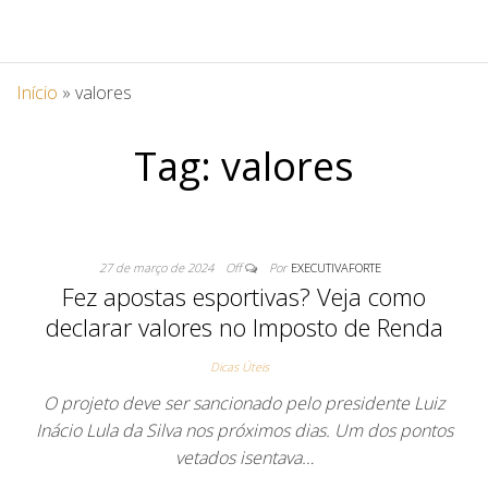
Início
»
valores
Tag:
valores
27 de março de 2024
Off
Por
EXECUTIVAFORTE
Fez apostas esportivas? Veja como
declarar valores no Imposto de Renda
Dicas Úteis
O projeto deve ser sancionado pelo presidente Luiz
Inácio Lula da Silva nos próximos dias. Um dos pontos
vetados isentava…