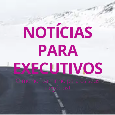
NOTÍCIAS
PARA
EXECUTIVOS
O melhor caminho para os seus
negócios!