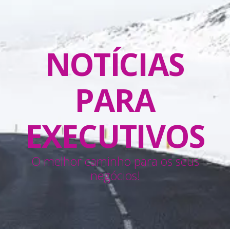
NOTÍCIAS
PARA
EXECUTIVOS
O melhor caminho para os seus
negócios!