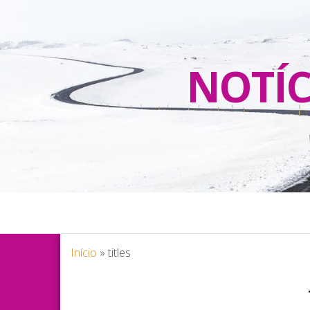
NOTÍC
Início
»
titles