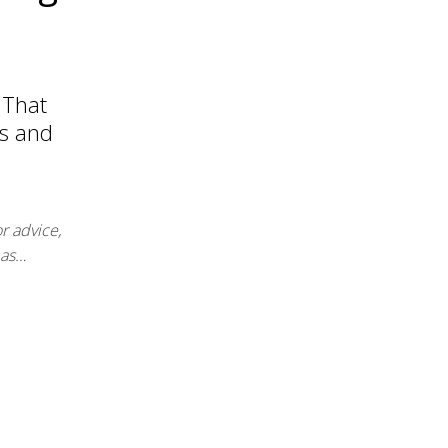
 That
ws and
or advice,
 as…