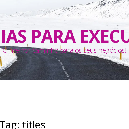
IAS PARA EXEC
O melhor caminho para os seus negócios!
Tag:
titles