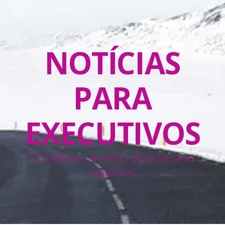
NOTÍCIAS
PARA
EXECUTIVOS
O melhor caminho para os seus
negócios!