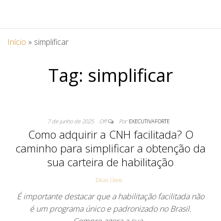
Início
»
simplificar
Tag:
simplificar
7 de junho de 2025
Off
Por
EXECUTIVAFORTE
Como adquirir a CNH facilitada? O
caminho para simplificar a obtenção da
sua carteira de habilitação
Dicas Úteis
É importante destacar que a habilitação facilitada não
é um programa único e padronizado no Brasil.