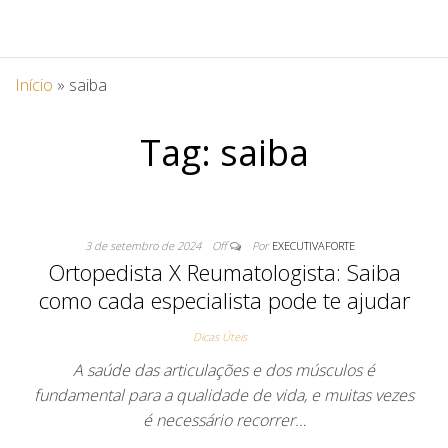
Início
»
saiba
Tag:
saiba
3 de setembro de 2024
Off
Por
EXECUTIVAFORTE
Ortopedista X Reumatologista: Saiba
como cada especialista pode te ajudar
Dicas Úteis
A saúde das articulações e dos músculos é
fundamental para a qualidade de vida, e muitas vezes
é necessário recorrer…