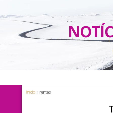
NOTÍC
Início
»
rentas