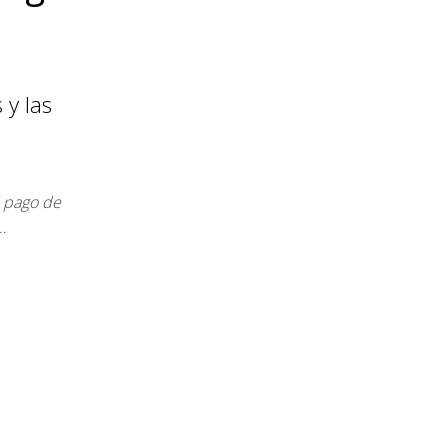
 y las
l pago de
…