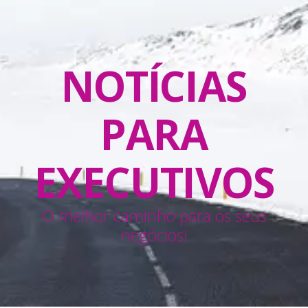
NOTÍCIAS
PARA
EXECUTIVOS
O melhor caminho para os seus
negócios!