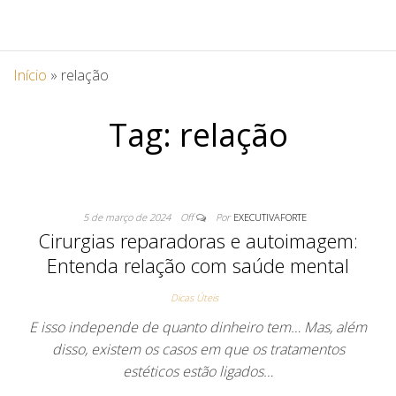
Início
»
relação
Tag:
relação
5 de março de 2024
Off
Por
EXECUTIVAFORTE
Cirurgias reparadoras e autoimagem:
Entenda relação com saúde mental
Dicas Úteis
E isso independe de quanto dinheiro tem… Mas, além
disso, existem os casos em que os tratamentos
estéticos estão ligados…