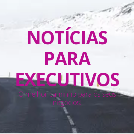
NOTÍCIAS
PARA
EXECUTIVOS
O melhor caminho para os seus
negócios!