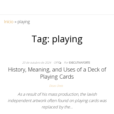
Início
»
playing
Tag:
playing
20 de outubro de 2024
Off
Por
EXECUTIVAFORTE
History, Meaning, and Uses of a Deck of
Playing Cards
Dicas Úteis
As a result of his mass production, the lavish
independent artwork often found on playing cards was
replaced by the…