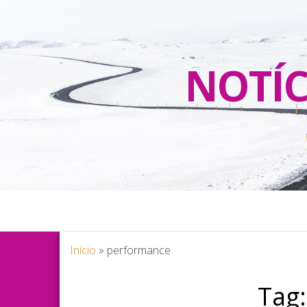
NOTÍC
Início
»
performance
Tag