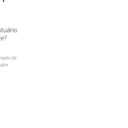
stuário
ce?
ravés da
 vêm