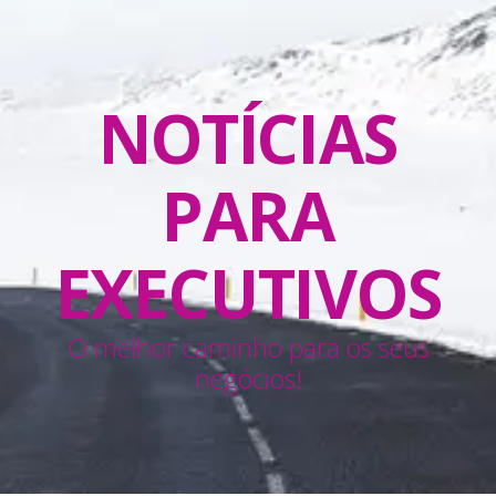
NOTÍCIAS
PARA
EXECUTIVOS
O melhor caminho para os seus
negócios!