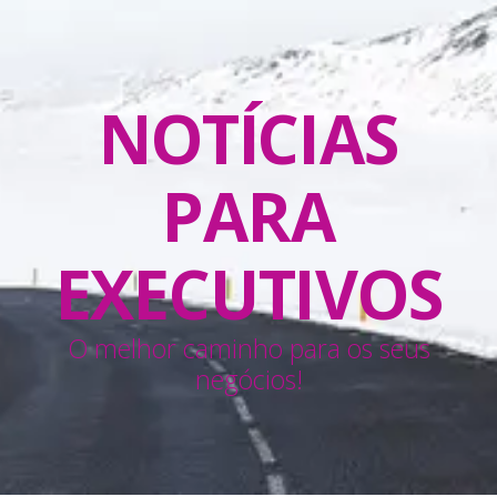
NOTÍCIAS
PARA
EXECUTIVOS
O melhor caminho para os seus
negócios!