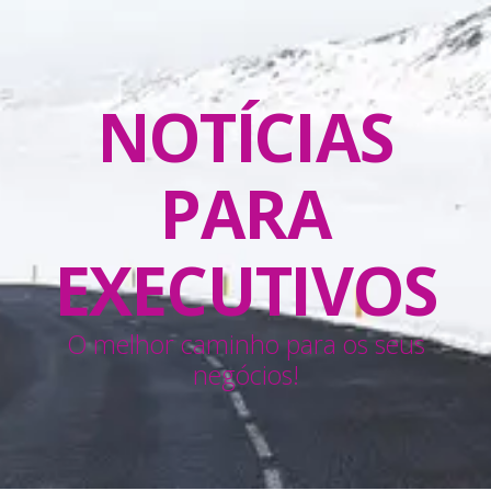
NOTÍCIAS
PARA
EXECUTIVOS
O melhor caminho para os seus
negócios!