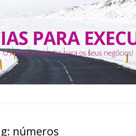
IAS PARA EXEC
O melhor caminho para os seus negócios!
ag:
números