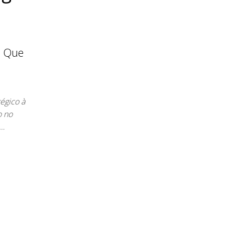
o Que
tégico à
o no
e…