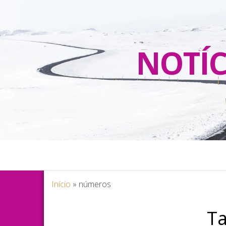
NOTÍC
Início
»
números
T