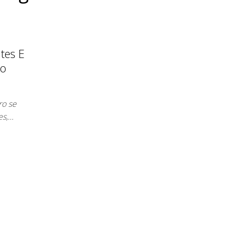
tes E
io
ro se
es,…