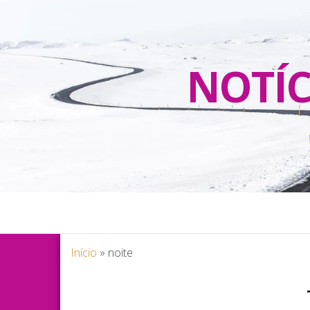
NOTÍC
Início
»
noite