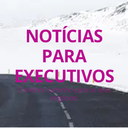
NOTÍCIAS
PARA
EXECUTIVOS
O melhor caminho para os seus
negócios!