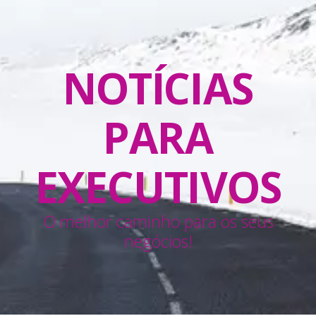
NOTÍCIAS
PARA
EXECUTIVOS
O melhor caminho para os seus
negócios!