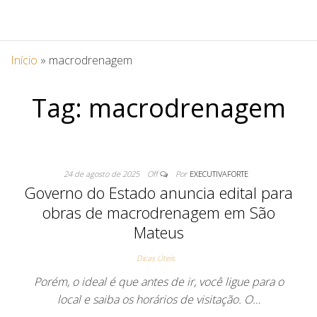
Início
»
macrodrenagem
Tag:
macrodrenagem
24 de agosto de 2025
Off
Por
EXECUTIVAFORTE
Governo do Estado anuncia edital para
obras de macrodrenagem em São
Mateus
Dicas Úteis
Porém, o ideal é que antes de ir, você ligue para o
local e saiba os horários de visitação. O…