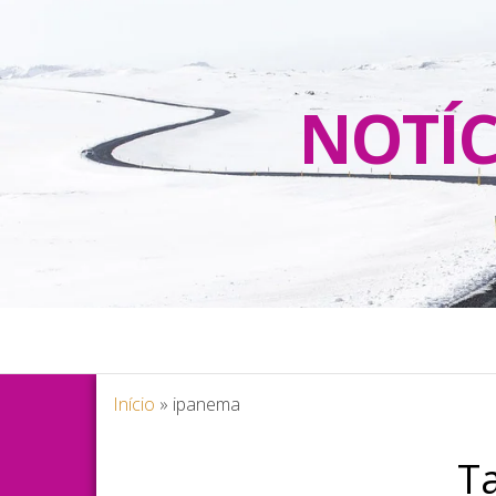
NOTÍC
Início
»
ipanema
T