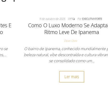
9 de outubro de 2025
Off
Por
EXECUTIVAFORTE
tes E
Como O Luxo Moderno Se Adapta
io
Ritmo Leve De Ipanema
Dicas Úteis
ro se
O bairro de Ipanema, conhecido mundialmente 
es,…
beleza natural, vibe descontraída e cultura vibran
se consolidado como um…
Ler mais