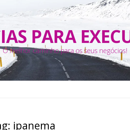
IAS PARA EXEC
O melhor caminho para os seus negócios!
ag:
ipanema