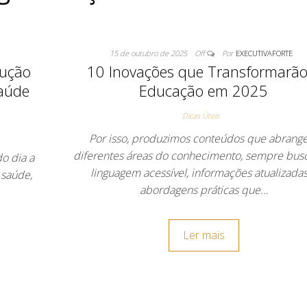
15 de outubro de 2025
Off
Por
EXECUTIVAFORTE
dução
10 Inovações que Transformarão
Saúde
Educação em 2025
Dicas Úteis
Por isso, produzimos conteúdos que abran
diferentes áreas do conhecimento, sempre bu
o dia a
linguagem acessível, informações atualizadas
 saúde,
abordagens práticas que…
Ler mais