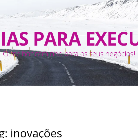
IAS PARA EXEC
O melhor caminho para os seus negócios!
g:
inovações