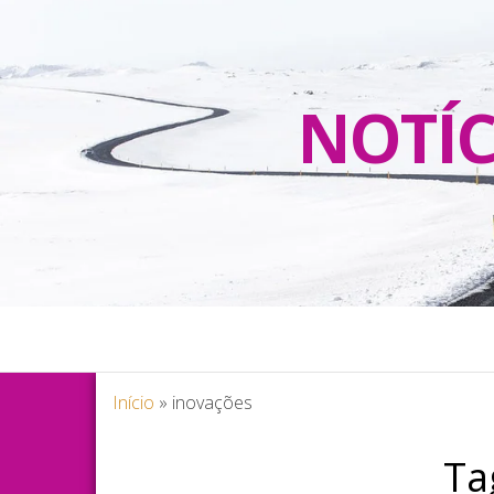
NOTÍC
Início
»
inovações
Ta