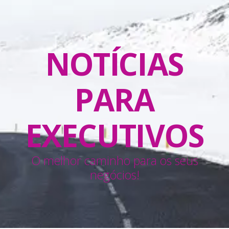
NOTÍCIAS
PARA
EXECUTIVOS
O melhor caminho para os seus
negócios!