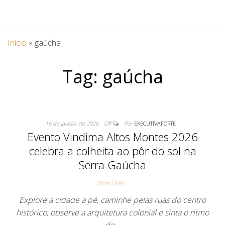
Início
»
gaúcha
Tag:
gaúcha
16 de janeiro de 2026
Off
Por
EXECUTIVAFORTE
Evento Vindima Altos Montes 2026
celebra a colheita ao pôr do sol na
Serra Gaúcha
Dicas Úteis
Explore a cidade a pé, caminhe pelas ruas do centro
histórico, observe a arquitetura colonial e sinta o ritmo