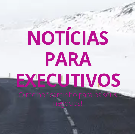
NOTÍCIAS
PARA
EXECUTIVOS
O melhor caminho para os seus
negócios!