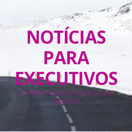
NOTÍCIAS
PARA
EXECUTIVOS
O melhor caminho para os seus
negócios!