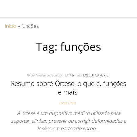
Início
»
funções
Tag:
funções
19 de fevereiro de 2025
Off
Por
EXECUTIVAFORTE
Resumo sobre Órtese: o que é, funções
e mais!
Dicas Úteis
A órtese é um dispositivo médico utilizado para
suportar, alinhar, prevenir ou corrigir deformidades e
lesões em partes do corpo.…