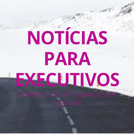
NOTÍCIAS
PARA
EXECUTIVOS
O melhor caminho para os seus
negócios!