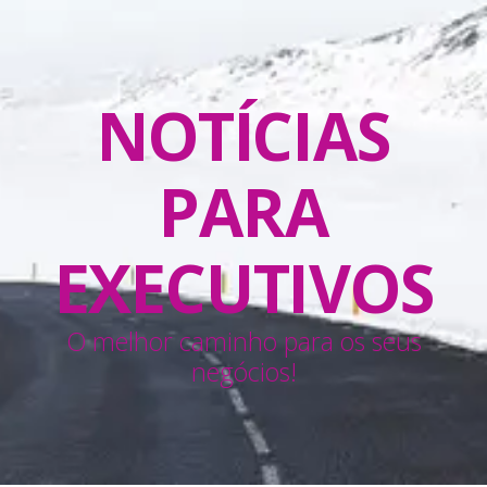
NOTÍCIAS
PARA
EXECUTIVOS
O melhor caminho para os seus
negócios!