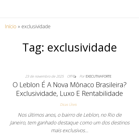
Início
»
exclusividade
Tag:
exclusividade
23 de novembro de 2025
Off
Por
EXECUTIVAFORTE
O Leblon É A Nova Mônaco Brasileira?
Exclusividade, Luxo E Rentabilidade
Dicas Úteis
Nos últimos anos, o bairro de Leblon, no Rio de
Janeiro, tem ganhado destaque como um dos destinos
mais exclusivos…