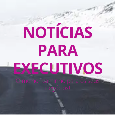
NOTÍCIAS
PARA
EXECUTIVOS
O melhor caminho para os seus
negócios!