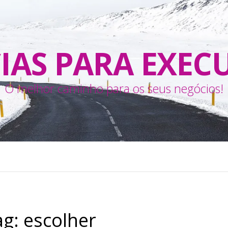
IAS PARA EXEC
O melhor caminho para os seus negócios!
ag:
escolher