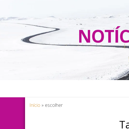
NOTÍC
Início
»
escolher
T