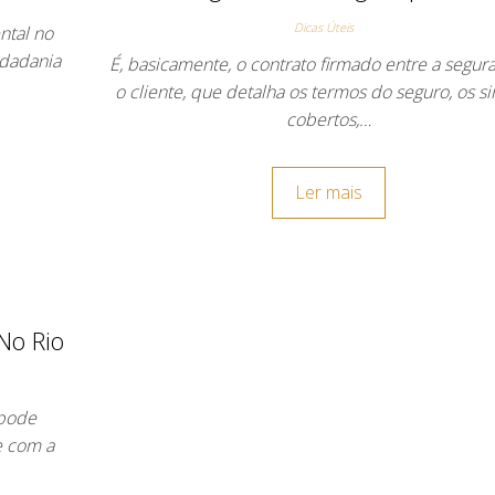
Dicas Úteis
ntal no
idadania
É, basicamente, o contrato firmado entre a segur
o cliente, que detalha os termos do seguro, os si
cobertos,…
Ler mais
No Rio
 pode
e com a