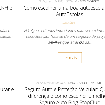
13 de janeiro de 2026
Off
Por
EXECUTIVAFORTE
 CNH e
Como escolher uma boa autoescola
AutoEscolas
Dicas Úteis
dático
Há alguns critérios importantes para serem lev
 estejam
consideração. Trata-se de um conjunto de proje
a��es que, atrav�s da…
Ler mais
24 de dezembro de 2025
Off
Por
EXECUTIVAFORTE
urar e
Seguro Auto e Proteção Veicular: Q
diferença e como escolher o melh
Seguro Auto Blog StopClub