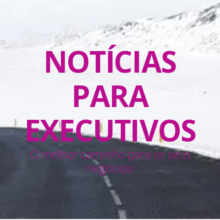
NOTÍCIAS
PARA
EXECUTIVOS
O melhor caminho para os seus
negócios!