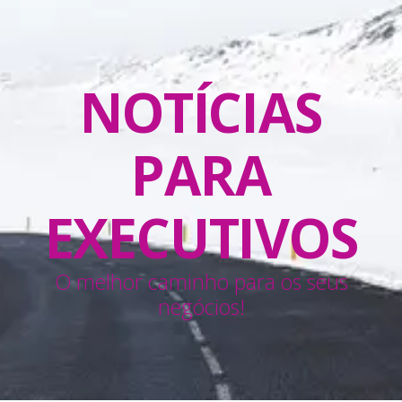
NOTÍCIAS
PARA
EXECUTIVOS
O melhor caminho para os seus
negócios!