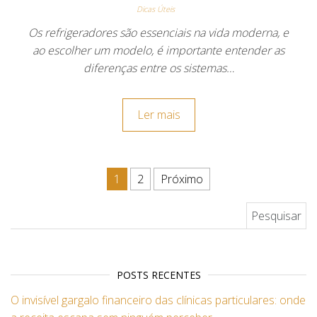
Dicas Úteis
Os refrigeradores são essenciais na vida moderna, e
ao escolher um modelo, é importante entender as
diferenças entre os sistemas…
Ler mais
Paginação de posts
1
2
Próximo
Pesquisar por:
POSTS RECENTES
O invisível gargalo financeiro das clínicas particulares: onde