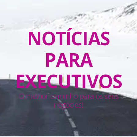
NOTÍCIAS
PARA
EXECUTIVOS
O melhor caminho para os seus
negócios!