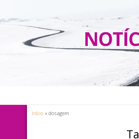
NOTÍC
Início
»
dosagem
T