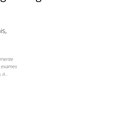
is,
lmente
, exames
, a…