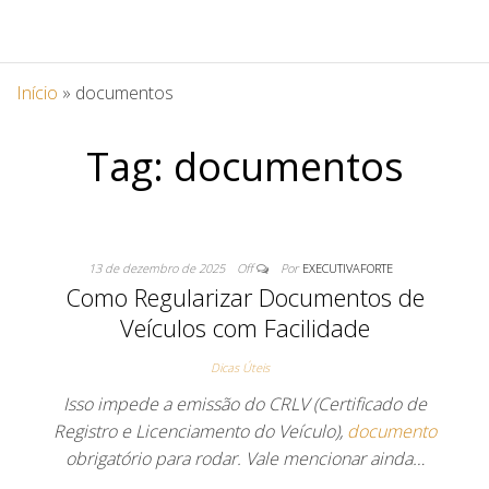
Início
»
documentos
Tag:
documentos
13 de dezembro de 2025
Off
Por
EXECUTIVAFORTE
Como Regularizar Documentos de
Veículos com Facilidade
Dicas Úteis
Isso impede a emissão do CRLV (Certificado de
Registro e Licenciamento do Veículo),
documento
obrigatório para rodar. Vale mencionar ainda…