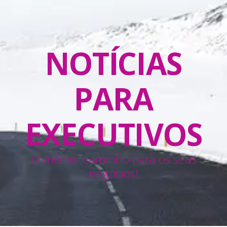
NOTÍCIAS
PARA
EXECUTIVOS
O melhor caminho para os seus
negócios!