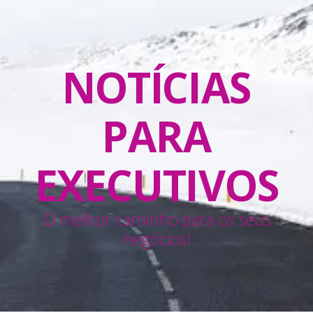
NOTÍCIAS
PARA
EXECUTIVOS
O melhor caminho para os seus
negócios!