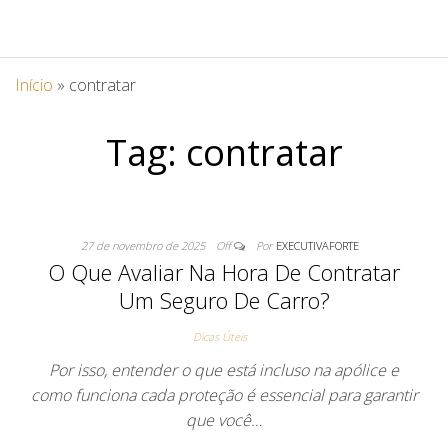
Início
»
contratar
Tag:
contratar
27 de novembro de 2025
Off
Por
EXECUTIVAFORTE
O Que Avaliar Na Hora De Contratar
Um Seguro De Carro?
Dicas Úteis
Por isso, entender o que está incluso na apólice e
como funciona cada proteção é essencial para garantir
que você…