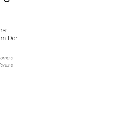
na:
sem Dor
como o
dores e