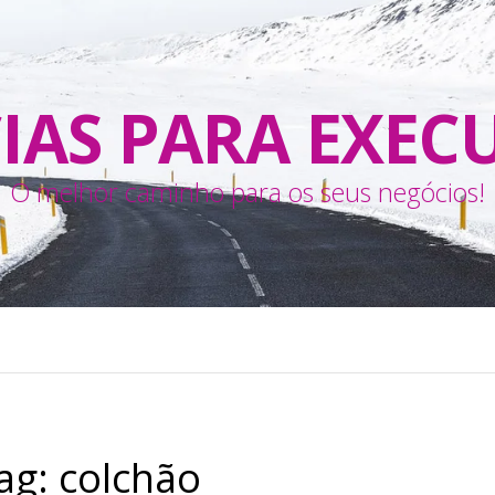
IAS PARA EXEC
O melhor caminho para os seus negócios!
ag:
colchão