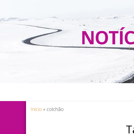
NOTÍC
Início
»
colchão
T