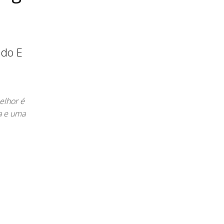
ado E
elhor é
a e uma