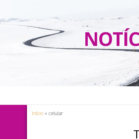
NOTÍC
Início
»
celular