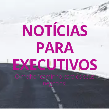
NOTÍCIAS
PARA
EXECUTIVOS
O melhor caminho para os seus
negócios!