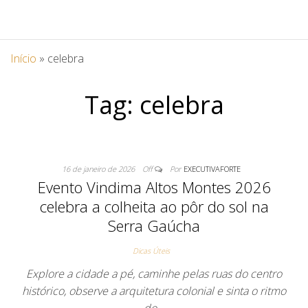
Início
»
celebra
Tag:
celebra
16 de janeiro de 2026
Off
Por
EXECUTIVAFORTE
Evento Vindima Altos Montes 2026
celebra a colheita ao pôr do sol na
Serra Gaúcha
Dicas Úteis
Explore a cidade a pé, caminhe pelas ruas do centro
histórico, observe a arquitetura colonial e sinta o ritmo