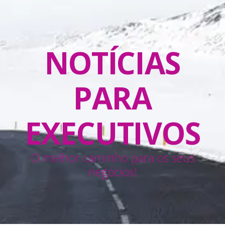
NOTÍCIAS
PARA
EXECUTIVOS
O melhor caminho para os seus
negócios!