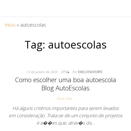
Início
»
autoescolas
Tag:
autoescolas
13 de janeiro de 2026
Off
Por
EXECUTIVAFORTE
Como escolher uma boa autoescola
Blog AutoEscolas
Dicas Úteis
Há alguns critérios importantes para serem levados
em consideração. Trata-se de um conjunto de projetos
e a��es que, atrav�s da…