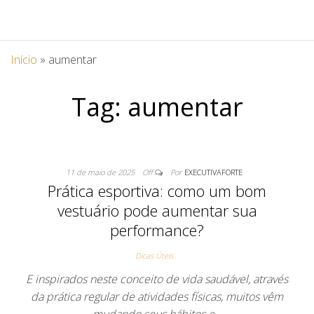
Início
»
aumentar
Tag:
aumentar
11 de maio de 2025
Off
Por
EXECUTIVAFORTE
Prática esportiva: como um bom
vestuário pode aumentar sua
performance?
Dicas Úteis
E inspirados neste conceito de vida saudável, através
da prática regular de atividades físicas, muitos vêm