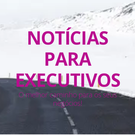
NOTÍCIAS
PARA
EXECUTIVOS
O melhor caminho para os seus
negócios!