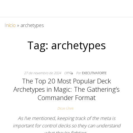
Início
»
archetypes
Tag:
archetypes
27 de novembro de 2024
Off
Por
EXECUTIVAFORTE
The Top 20 Most Popular Deck
Archetypes in Magic: The Gathering’s
Commander Format
Dicas Úteis
As I’ve mentioned, keeping track of the meta is
important for control decks so they can understand