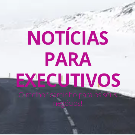
NOTÍCIAS
PARA
EXECUTIVOS
O melhor caminho para os seus
negócios!